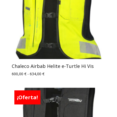
Chaleco Airbab Helite e-Turtle Hi Vis
Rango
600,00
€
-
634,00
€
de
precios:
desde
¡Oferta!
600,00 €
hasta
634,00 €