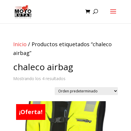
Inicio
/ Productos etiquetados “chaleco
airbag”
chaleco airbag
Mostrando los 4 resultados
¡Oferta!