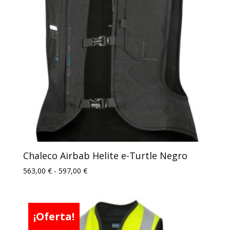
634,00 €
Chaleco Airbab Helite e-Turtle Negro
Rango
563,00
€
-
597,00
€
de
precios:
desde
¡Oferta!
563,00 €
hasta