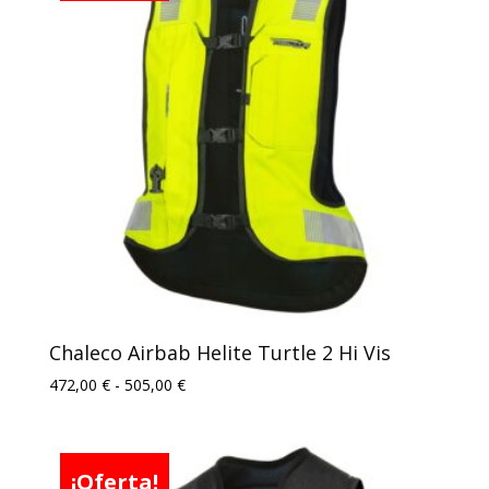
597,00 €
Chaleco Airbab Helite Turtle 2 Hi Vis
Rango
472,00
€
-
505,00
€
de
precios:
desde
¡Oferta!
472,00 €