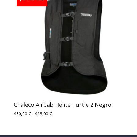
hasta
505,00 €
Chaleco Airbab Helite Turtle 2 Negro
Rango
430,00
€
-
463,00
€
de
precios:
desde