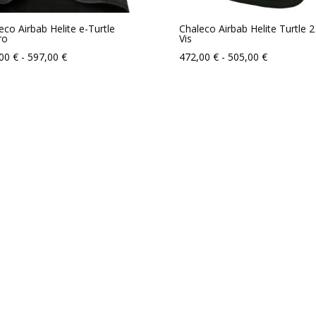
eco Airbab Helite e-Turtle
Chaleco Airbab Helite Turtle 2
ro
Vis
Rango
Rango
,00
€
-
597,00
€
472,00
€
-
505,00
€
de
de
precios:
precios:
desde
desde
563,00 €
472,00 €
hasta
hasta
597,00 €
505,00 €