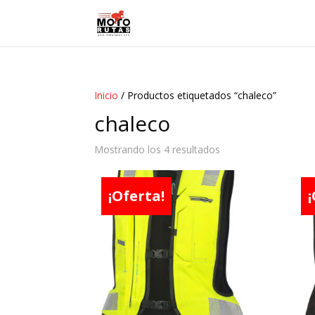
Inicio
/ Productos etiquetados “chaleco”
chaleco
Mostrando los 4 resultados
¡Oferta!
¡