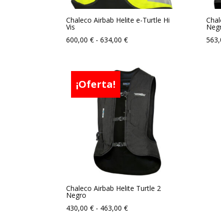
Chaleco Airbab Helite e-Turtle Hi
Chal
Vis
Neg
Rango
600,00
€
-
634,00
€
563
de
precios:
desde
¡Oferta!
600,00 €
hasta
634,00 €
Chaleco Airbab Helite Turtle 2
Negro
Rango
430,00
€
-
463,00
€
de