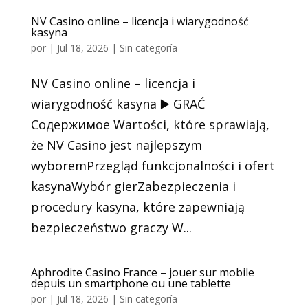
NV Casino online – licencja i wiarygodność
kasyna
por
|
Jul 18, 2026
|
Sin categoría
NV Casino online – licencja i
wiarygodność kasyna ▶️ GRAĆ
Содержимое Wartości, które sprawiają,
że NV Casino jest najlepszym
wyboremPrzegląd funkcjonalności i ofert
kasynaWybór gierZabezpieczenia i
procedury kasyna, które zapewniają
bezpieczeństwo graczy W...
Aphrodite Casino France – jouer sur mobile
depuis un smartphone ou une tablette
por
|
Jul 18, 2026
|
Sin categoría