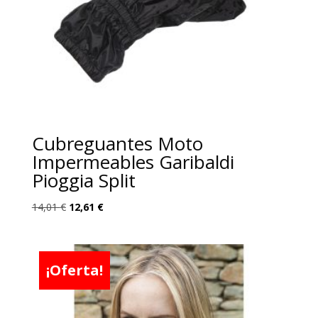
Cubreguantes Moto
Impermeables Garibaldi
Pioggia Split
El
El
14,01
€
12,61
€
precio
precio
original
actual
era:
es:
¡Oferta!
14,01 €.
12,61 €.