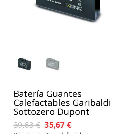
Batería Guantes
Calefactables Garibaldi
Sottozero Dupont
El
El
39,63
€
35,67
€
precio
precio