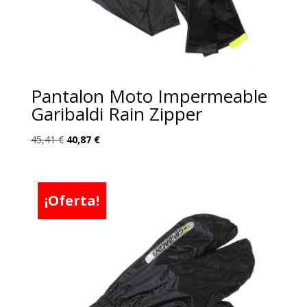
Pantalon Moto Impermeable
Garibaldi Rain Zipper
El
El
45,41
€
40,87
€
precio
precio
original
actual
era:
es:
¡Oferta!
45,41 €.
40,87 €.