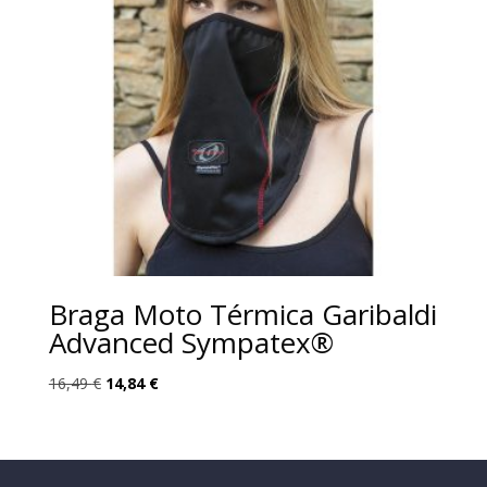
Braga Moto Térmica Garibaldi
Advanced Sympatex®
El
El
16,49
€
14,84
€
precio
precio
original
actual
era:
es:
16,49 €.
14,84 €.