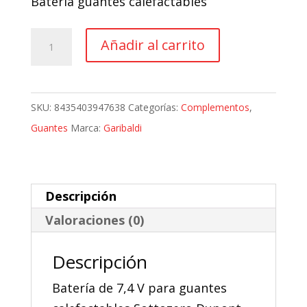
Batería guantes calefactables
original
actual
era:
es:
Batería
Añadir al carrito
39,63 €.
35,67 €.
Guantes
Calefactables
Garibaldi
SKU:
8435403947638
Categorías:
Complementos
,
Sottozero
Guantes
Marca:
Garibaldi
Dupont
cantidad
Descripción
Valoraciones (0)
Descripción
Batería de 7,4 V para guantes