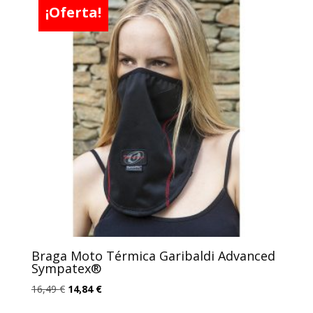
¡Oferta!
39,63 €.
35,67 €.
Braga Moto Térmica Garibaldi Advanced
Sympatex®
El
El
16,49
€
14,84
€
precio
precio