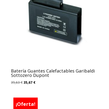
Batería Guantes Calefactables Garibaldi
Sottozero Dupont
El
El
39,63
€
35,67
€
precio
precio
original
actual
era:
es:
¡Oferta!
39,63 €.
35,67 €.