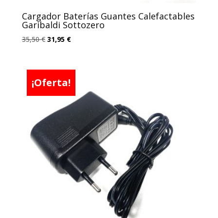
Cargador Baterías Guantes Calefactables
Garibaldi Sottozero
El
El
35,50
€
31,95
€
precio
precio
original
actual
era:
es:
¡Oferta!
35,50 €.
31,95 €.