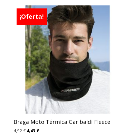
original
actual
era:
es:
¡Oferta!
16,49 €.
14,84 €.
Braga Moto Térmica Garibaldi Fleece
El
El
4,92
€
4,43
€