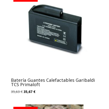
Batería Guantes Calefactables Garibaldi
TCS Primaloft
El
El
39,63
€
35,67
€
precio
precio
original
actual
era:
es: