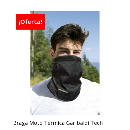
precio
precio
original
actual
era:
es:
¡Oferta!
4,92 €.
4,43 €.
Braga Moto Térmica Garibaldi Tech