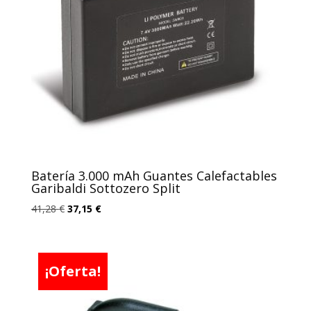
Batería 3.000 mAh Guantes Calefactables
Garibaldi Sottozero Split
El
El
41,28
€
37,15
€
precio
precio
original
actual
era:
es:
¡Oferta!
41,28 €.
37,15 €.