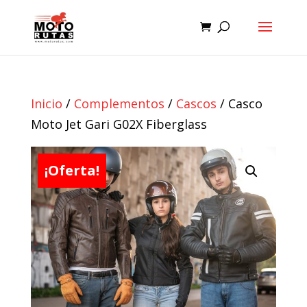
Inicio
/
Complementos
/
Cascos
/ Casco
Moto Jet Gari G02X Fiberglass
¡Oferta!