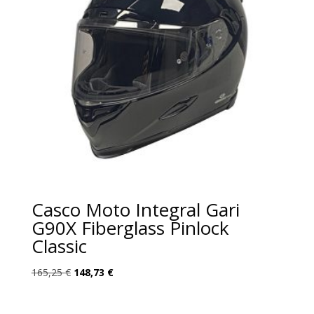
Casco Moto Integral Gari
G90X Fiberglass Pinlock
Classic
El
El
165,25
€
148,73
€
precio
precio
original
actual