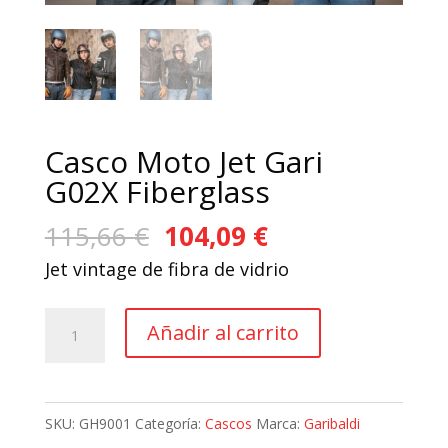
Casco Moto Jet Gari
G02X Fiberglass
El
El
115,66
€
104,09
€
precio
precio
Jet vintage de fibra de vidrio
original
actual
era:
es:
Casco
Añadir al carrito
115,66 €.
104,09 €.
Moto
Jet
Gari
SKU:
GH9001
Categoría:
Cascos
Marca:
Garibaldi
G02X