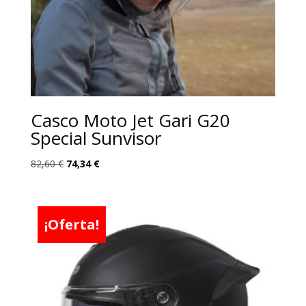
Casco Moto Jet Gari G20
Special Sunvisor
El
El
82,60
€
74,34
€
precio
precio
original
actual
era:
es:
¡Oferta!
82,60 €.
74,34 €.