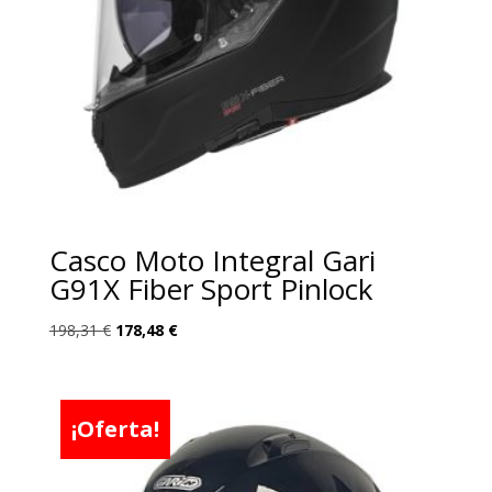
Casco Moto Integral Gari
G91X Fiber Sport Pinlock
El
El
198,31
€
178,48
€
precio
precio
original
actual
era:
es:
¡Oferta!
198,31 €.
178,48 €.