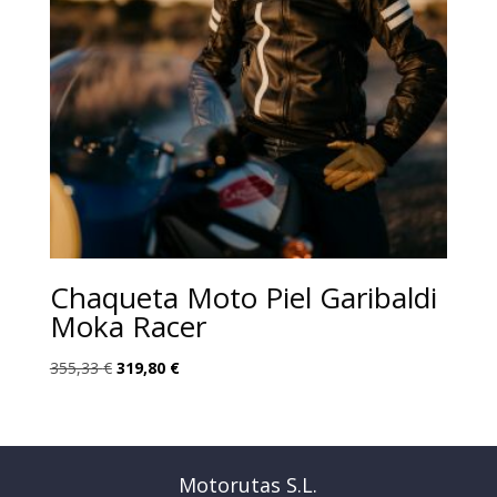
Chaqueta Moto Piel Garibaldi
Moka Racer
El
El
355,33
€
319,80
€
precio
precio
original
actual
era:
es:
355,33 €.
319,80 €.
Motorutas S.L.