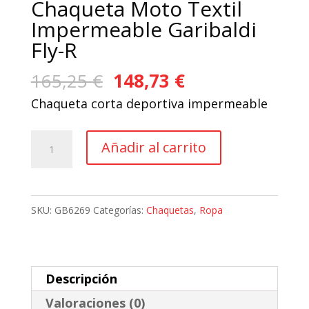
Chaqueta Moto Textil
Impermeable Garibaldi
Fly-R
El
El
165,25
€
148,73
€
precio
precio
Chaqueta corta deportiva impermeable
original
actual
era:
es:
Chaqueta
Añadir al carrito
165,25 €.
148,73 €.
Moto
Textil
Impermeable
SKU:
GB6269
Categorías:
Chaquetas
,
Ropa
Garibaldi
Fly-
R
Descripción
cantidad
Valoraciones (0)