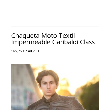
Chaqueta Moto Textil
Impermeable Garibaldi Class
El
El
165,25
€
148,73
€
precio
precio
original
actual
era:
es:
165,25 €.
148,73 €.