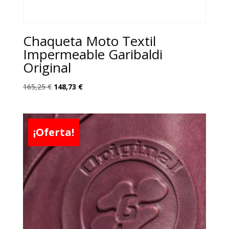
Chaqueta Moto Textil
Impermeable Garibaldi
Original
El
El
165,25
€
148,73
€
precio
precio
original
actual
era:
es:
¡Oferta!
165,25 €.
148,73 €.