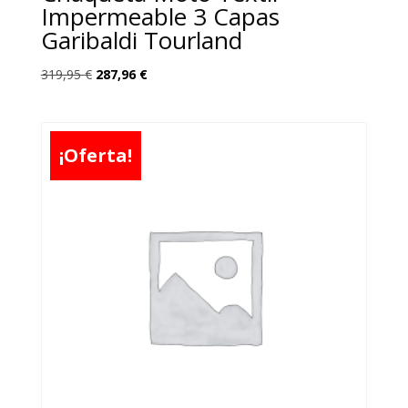
Impermeable 3 Capas
Garibaldi Tourland
El
El
319,95
€
287,96
€
precio
precio
original
actual
era:
es:
¡Oferta!
319,95 €.
287,96 €.