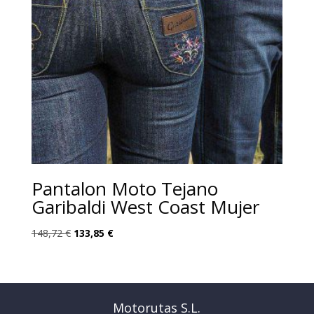
Pantalon Moto Tejano
Garibaldi West Coast Mujer
El
El
148,72
€
133,85
€
precio
precio
original
actual
era:
es:
148,72 €.
133,85 €.
Motorutas S.L.