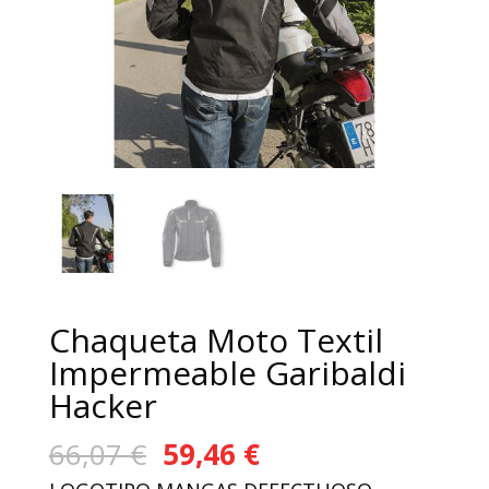
Chaqueta Moto Textil
Impermeable Garibaldi
Hacker
El
El
66,07
€
59,46
€
precio
precio