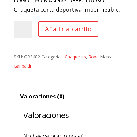
LOGOTIPO MANGAS DEFECTUOSO
original
actual
Chaqueta corta deportiva impermeable.
era:
es:
66,07 €.
59,46 €.
Chaqueta
Añadir al carrito
Moto
Textil
Impermeable
SKU:
GB3482
Categorías:
Chaquetas
,
Ropa
Marca:
Garibaldi
Garibaldi
Hacker
cantidad
Valoraciones (0)
Valoraciones
No hay valoraciones aún.