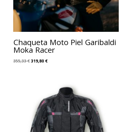
Chaqueta Moto Piel Garibaldi
Moka Racer
El
El
355,33
€
319,80
€
precio
precio
original
actual
era:
es:
355,33 €.
319,80 €.