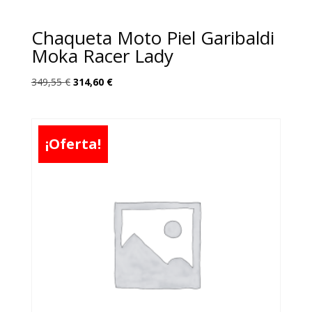
Chaqueta Moto Piel Garibaldi
Moka Racer Lady
El
El
349,55
€
314,60
€
precio
precio
original
actual
era:
es:
¡Oferta!
349,55 €.
314,60 €.