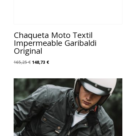
Chaqueta Moto Textil
Impermeable Garibaldi
Original
El
El
165,25
€
148,73
€
precio
precio
original
actual
era:
es:
165,25 €.
148,73 €.