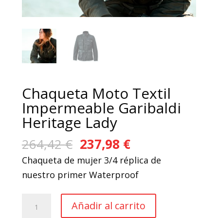
Chaqueta Moto Textil
Impermeable Garibaldi
Heritage Lady
El
El
264,42
€
237,98
€
precio
precio
Chaqueta de mujer 3/4 réplica de
original
actual
nuestro primer Waterproof
era:
es:
264,42 €.
237,98 €.
Chaqueta
Añadir al carrito
Moto