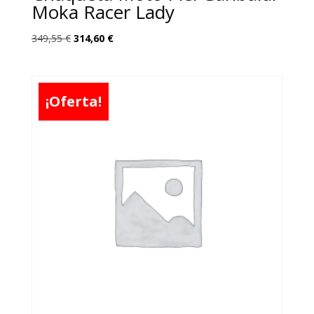
Moka Racer Lady
El
El
349,55
€
314,60
€
precio
precio
original
actual
era:
es:
¡Oferta!
349,55 €.
314,60 €.