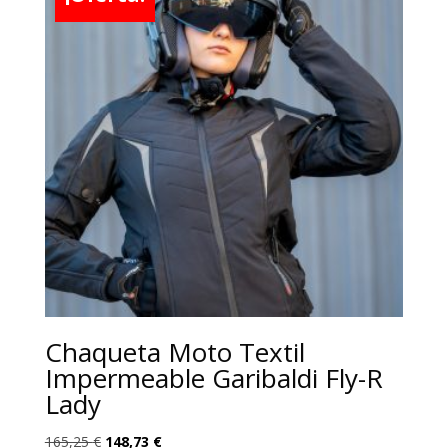
Chaqueta Moto Textil
Impermeable Garibaldi Fly-R
Lady
El
El
165,25
€
148,73
€