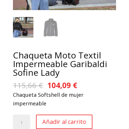
Chaqueta Moto Textil
Impermeable Garibaldi
Sofine Lady
El
El
115,66
€
104,09
€
precio
precio
Chaqueta Softshell de mujer
original
actual
impermeable
era:
es:
115,66 €.
104,09 €.
Chaqueta
Añadir al carrito
Moto