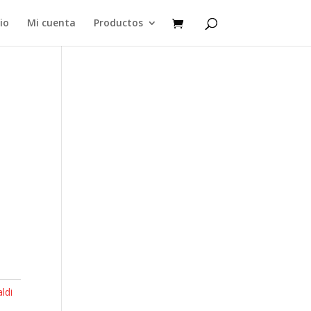
cio
Mi cuenta
Productos
ldi