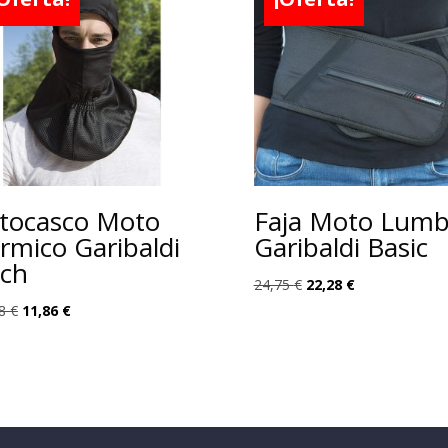
tocasco Moto
Faja Moto Lumb
rmico Garibaldi
Garibaldi Basic
ch
El
El
24,75
€
22,28
€
precio
precio
El
El
18
€
11,86
€
original
actual
precio
precio
era:
es:
original
actual
24,75 €.
22,28 €.
era:
es:
13,18 €.
11,86 €.