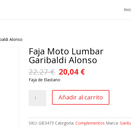
Ini
baldi Alonso
Faja Moto Lumbar
Garibaldi Alonso
El
El
22,27
€
20,04
€
precio
precio
Faja de Elastano
original
actual
era:
es:
Faja
22,27 €.
20,04 €.
Añadir al carrito
Moto
Lumbar
Garibaldi
Alonso
SKU:
GB3473
Categoría:
Complementos
Marca:
Gariba
cantidad