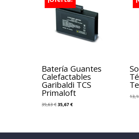
Batería Guantes
So
Calefactables
Té
Garibaldi TCS
Te
Primaloft
13,
El
El
39,63
€
35,67
€
precio
precio
original
actual
era:
es:
39,63 €.
35,67 €.