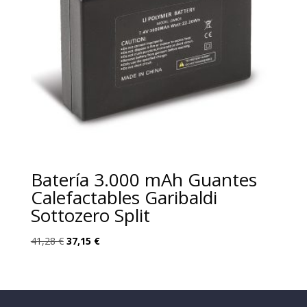
Batería 3.000 mAh Guantes
Calefactables Garibaldi
Sottozero Split
El
El
41,28
€
37,15
€
precio
precio
original
actual
era:
es:
41,28 €.
37,15 €.