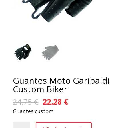
Guantes Moto Garibaldi
Custom Biker
El
El
24,75
€
22,28
€
precio
precio
Guantes custom
original
actual
era:
es:
Guantes