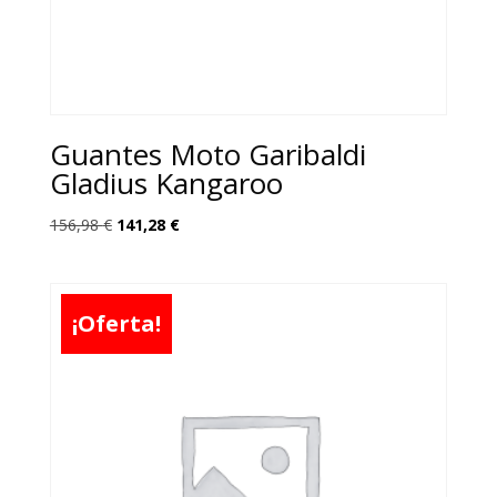
Guantes Moto Garibaldi
Gladius Kangaroo
El
El
156,98
€
141,28
€
precio
precio
original
actual
era:
es:
¡Oferta!
156,98 €.
141,28 €.