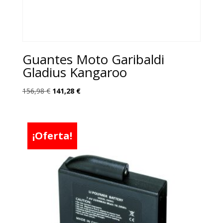
Guantes Moto Garibaldi
Gladius Kangaroo
El
El
156,98
€
141,28
€
precio
precio
original
actual
era:
es:
¡Oferta!
156,98 €.
141,28 €.