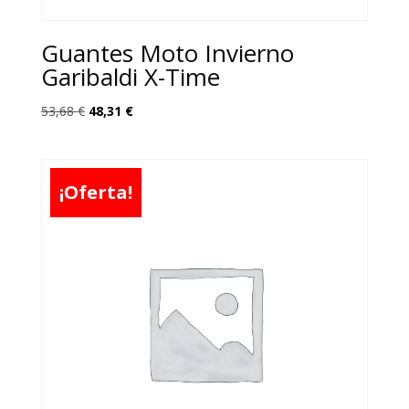
Guantes Moto Invierno
Garibaldi X-Time
El
El
53,68
€
48,31
€
precio
precio
original
actual
era:
es:
¡Oferta!
53,68 €.
48,31 €.