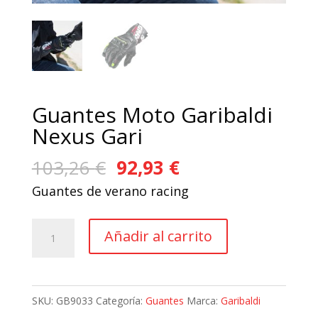
Guantes Moto Garibaldi
Nexus Gari
El
El
103,26
€
92,93
€
precio
precio
Guantes de verano racing
original
actual
era:
es:
Guantes
Añadir al carrito
103,26 €.
92,93 €.
Moto
Garibaldi
Nexus
SKU:
GB9033
Categoría:
Guantes
Marca:
Garibaldi
Gari