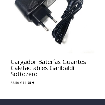
Cargador Baterías Guantes
Calefactables Garibaldi
Sottozero
El
El
35,50
€
31,95
€
precio
precio
original
actual
era:
es:
35,50 €.
31,95 €.