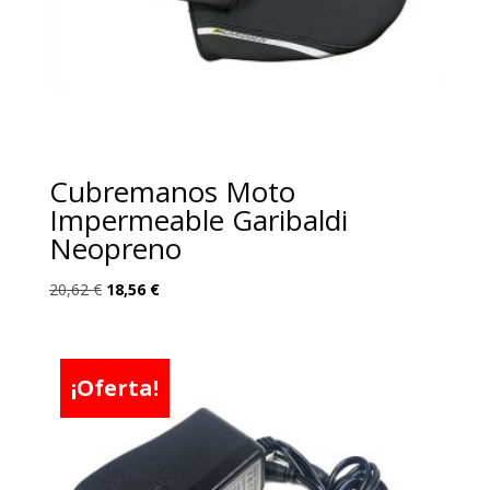
Cubremanos Moto
Impermeable Garibaldi
Neopreno
El
El
20,62
€
18,56
€
precio
precio
original
actual
era:
es:
¡Oferta!
20,62 €.
18,56 €.