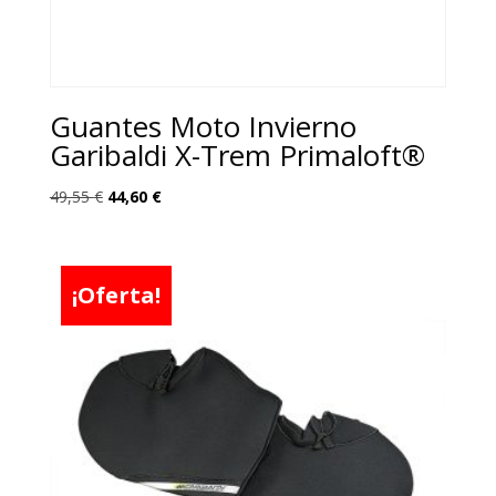
Guantes Moto Invierno
Garibaldi X-Trem Primaloft®
El
El
49,55
€
44,60
€
precio
precio
original
actual
era:
es:
¡Oferta!
49,55 €.
44,60 €.