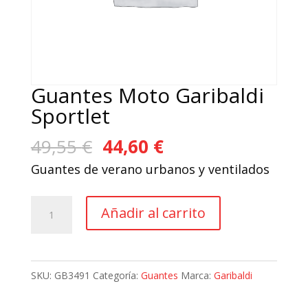
Guantes Moto Garibaldi
Sportlet
El
El
49,55
€
44,60
€
precio
precio
Guantes de verano urbanos y ventilados
original
actual
era:
es:
Guantes
Añadir al carrito
49,55 €.
44,60 €.
Moto
Garibaldi
Sportlet
SKU:
GB3491
Categoría:
Guantes
Marca:
Garibaldi
cantidad