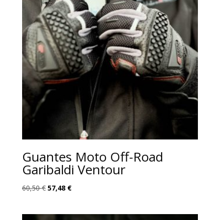
Guantes Moto Off-Road
Garibaldi Ventour
El
El
60,50
€
57,48
€
precio
precio
original
actual