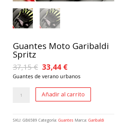
Guantes Moto Garibaldi
Spritz
El
El
37,15
€
33,44
€
precio
precio
Guantes de verano urbanos
original
actual
era:
es:
Guantes
Añadir al carrito
37,15 €.
33,44 €.
Moto
Garibaldi
Spritz
SKU:
GB6589
Categoría:
Guantes
Marca:
Garibaldi
cantidad