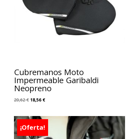
Cubremanos Moto
Impermeable Garibaldi
Neopreno
El
El
20,62
€
18,56
€
precio
precio
original
actual
era:
es:
¡Oferta!
20,62 €.
18,56 €.