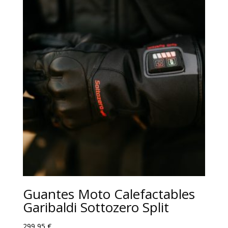
era:
es:
60,50 €.
57,48 €.
Guantes Moto Calefactables
Garibaldi Sottozero Split
299,95
€