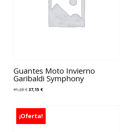
Guantes Moto Invierno
Garibaldi Symphony
El
El
41,28
€
37,15
€
precio
precio
original
actual
era:
es:
¡Oferta!
41,28 €.
37,15 €.