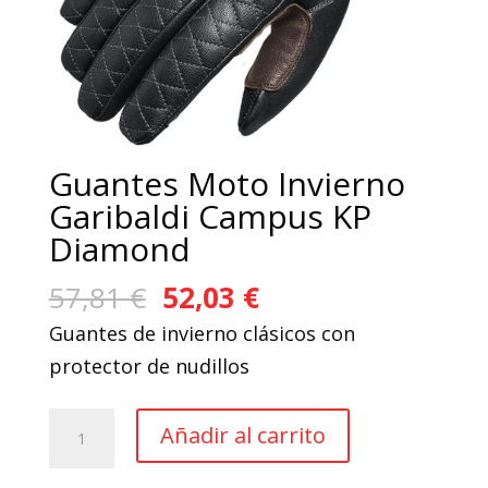
Guantes Moto Invierno
Garibaldi Campus KP
Diamond
El
El
57,81
€
52,03
€
precio
precio
Guantes de invierno clásicos con
original
actual
protector de nudillos
era:
es:
57,81 €.
52,03 €.
Guantes
Añadir al carrito
Moto