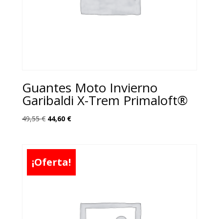
Guantes Moto Invierno
Garibaldi X-Trem Primaloft®
El
El
49,55
€
44,60
€
precio
precio
original
actual
era:
es:
¡Oferta!
49,55 €.
44,60 €.