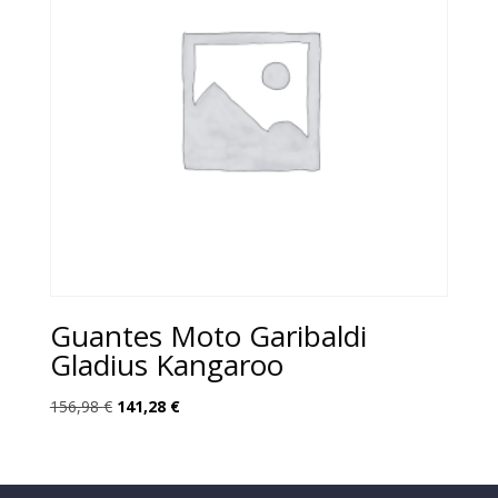
Guantes Moto Garibaldi
Gladius Kangaroo
El
El
156,98
€
141,28
€
precio
precio
original
actual
era:
es: