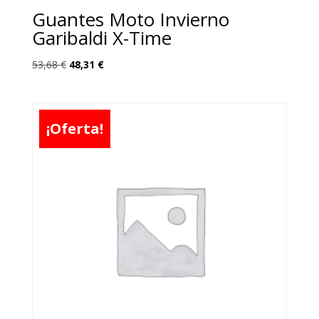
Guantes Moto Invierno
Garibaldi X-Time
El
El
53,68
€
48,31
€
precio
precio
original
actual
era:
es:
¡Oferta!
53,68 €.
48,31 €.