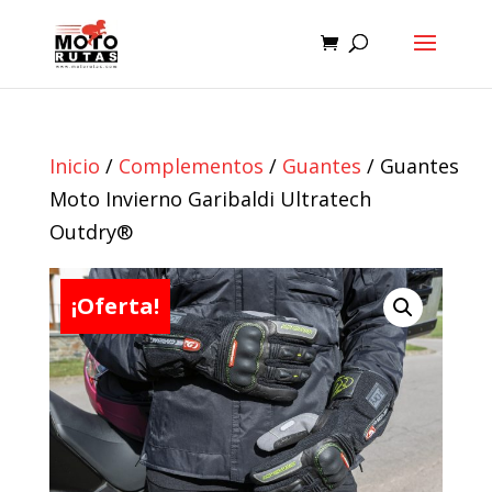
Inicio
/
Complementos
/
Guantes
/ Guantes
Moto Invierno Garibaldi Ultratech
Outdry®
¡Oferta!