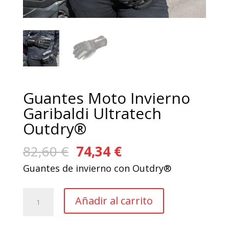
Guantes Moto Invierno
Garibaldi Ultratech
Outdry®
El
El
82,60
€
74,34
€
precio
precio
Guantes de invierno con Outdry®
original
actual
era:
es:
Guantes
Añadir al carrito
82,60 €.
74,34 €.
Moto
Invierno