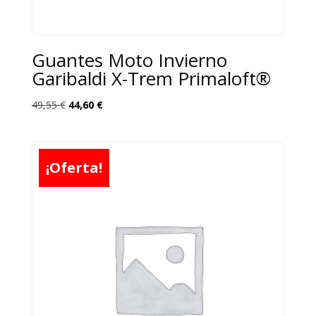
Guantes Moto Invierno
Garibaldi X-Trem Primaloft®
El
El
49,55
€
44,60
€
precio
precio
original
actual
era:
es:
¡Oferta!
49,55 €.
44,60 €.