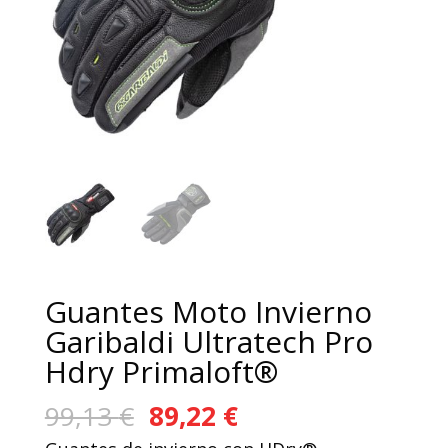
Guantes Moto Invierno
Garibaldi Ultratech Pro
Hdry Primaloft®
El
El
99,13
€
89,22
€
precio
precio