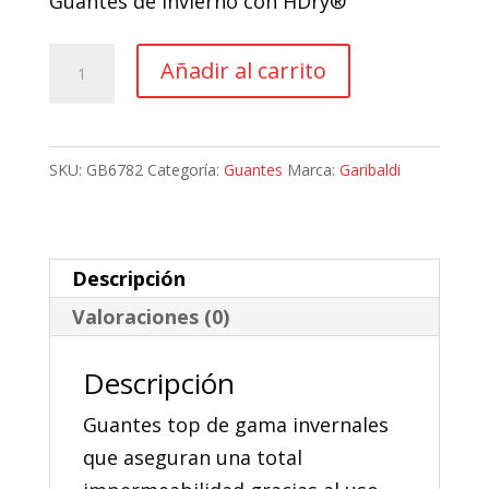
Guantes de invierno con HDry®
original
actual
era:
es:
Guantes
Añadir al carrito
99,13 €.
89,22 €.
Moto
Invierno
Garibaldi
SKU:
GB6782
Categoría:
Guantes
Marca:
Garibaldi
Ultratech
Pro
Hdry
Descripción
Primaloft®
Valoraciones (0)
cantidad
Descripción
Guantes top de gama invernales
que aseguran una total