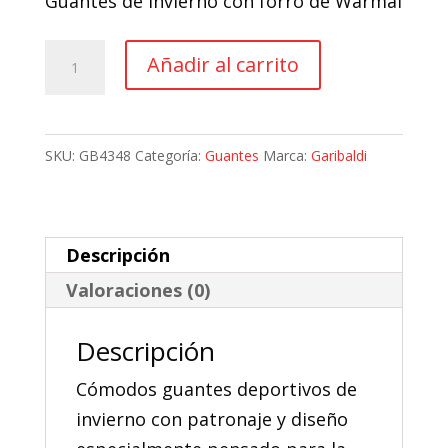
Guantes de invierno con forro de Warmal
original
actual
era:
es:
Guantes
Añadir al carrito
45,41 €.
40,87 €.
Moto
Invierno
Garibaldi
SKU:
GB4348
Categoría:
Guantes
Marca:
Garibaldi
X-
Time
Comfort
Descripción
Lady
Valoraciones (0)
cantidad
Descripción
Cómodos guantes deportivos de
invierno con patronaje y diseño