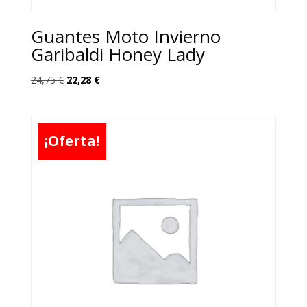
Guantes Moto Invierno
Garibaldi Honey Lady
El
El
24,75
€
22,28
€
precio
precio
original
actual
era:
es:
¡Oferta!
24,75 €.
22,28 €.