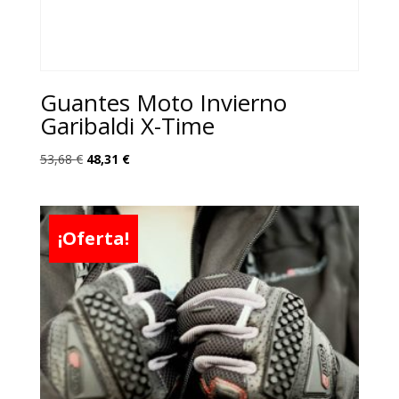
Guantes Moto Invierno
Garibaldi X-Time
El
El
53,68
€
48,31
€
precio
precio
original
actual
era:
es:
¡Oferta!
53,68 €.
48,31 €.