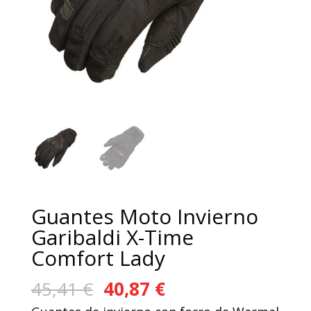
Guantes Moto Invierno
Garibaldi X-Time
Comfort Lady
El
El
45,41
€
40,87
€
precio
precio