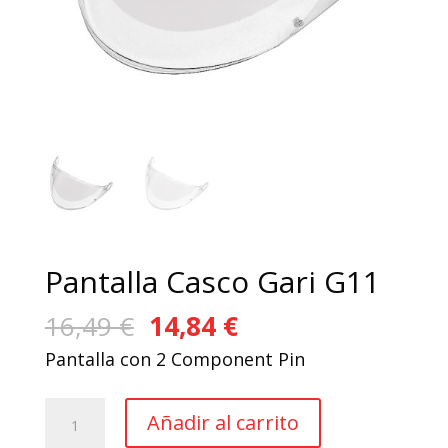
Pantalla Casco Gari G11
El
El
16,49
€
14,84
€
precio
precio
Pantalla con 2 Component Pin
original
actual
era:
es:
Pantalla
Añadir al carrito
16,49 €.
14,84 €.
Casco