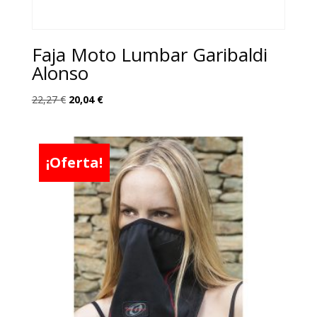
Faja Moto Lumbar Garibaldi
Alonso
El
El
22,27
€
20,04
€
precio
precio
original
actual
era:
es:
¡Oferta!
22,27 €.
20,04 €.