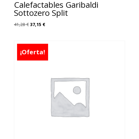
Calefactables Garibaldi
Sottozero Split
El
El
41,28
€
37,15
€
precio
precio
original
actual
era:
es:
¡Oferta!
41,28 €.
37,15 €.