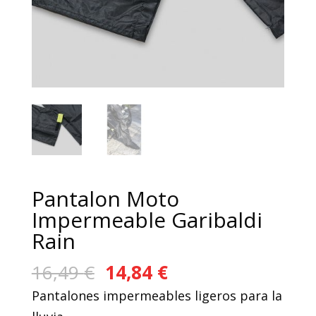
Pantalon Moto
Impermeable Garibaldi
Rain
El
El
16,49
€
14,84
€
precio
precio
Pantalones impermeables ligeros para la
original
actual