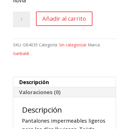
lluvia
era:
es:
16,49 €.
14,84 €.
Pantalon
Añadir al carrito
Moto
Impermeable
Garibaldi
SKU:
GB4035
Categoría:
Sin categorizar
Marca:
Rain
Garibaldi
cantidad
Descripción
Valoraciones (0)
Descripción
Pantalones impermeables ligeros