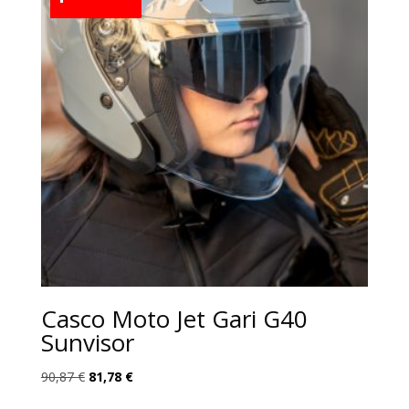
Casco Moto Jet Gari G40
Sunvisor
El
El
90,87
€
81,78
€
precio
precio