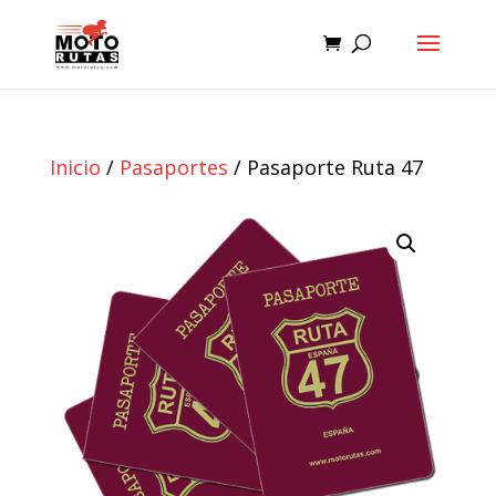
Inicio
/
Pasaportes
/ Pasaporte Ruta 47