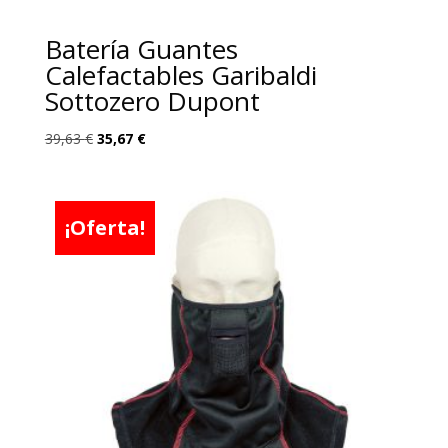
Batería Guantes
Calefactables Garibaldi
Sottozero Dupont
El
El
39,63
€
35,67
€
precio
precio
original
actual
era:
es:
¡Oferta!
39,63 €.
35,67 €.