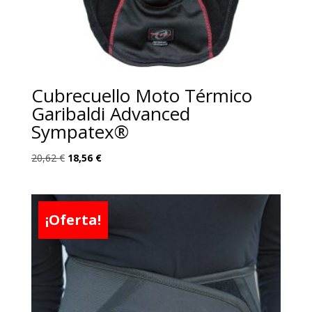
Cubrecuello Moto Térmico
Garibaldi Advanced
Sympatex®
El
El
20,62
€
18,56
€
precio
precio
original
actual
era:
es:
¡Oferta!
20,62 €.
18,56 €.