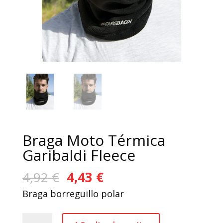
Braga Moto Térmica
Garibaldi Fleece
El
El
4,92
€
4,43
€
precio
precio
Braga borreguillo polar
original
actual
era:
es:
Braga