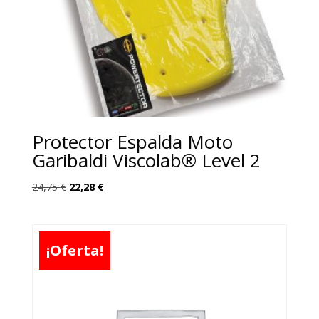
Protector Espalda Moto
Garibaldi Viscolab® Level 2
El
El
24,75
€
22,28
€
precio
precio
original
actual
era:
es:
¡Oferta!
24,75 €.
22,28 €.