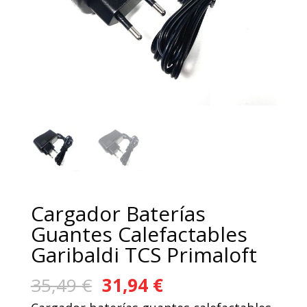
Cargador Baterías
Guantes Calefactables
Garibaldi TCS Primaloft
El
El
35,49
€
31,94
€
precio
precio