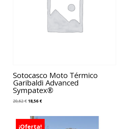
Sotocasco Moto Térmico
Garibaldi Advanced
Sympatex®
El
El
20,62
€
18,56
€
precio
precio
original
actual
era:
es:
¡Oferta!
20,62 €.
18,56 €.