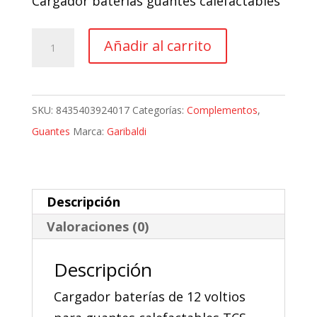
Cargador baterías guantes calefactables
original
actual
era:
es:
Cargador
Añadir al carrito
35,49 €.
31,94 €.
Baterías
Guantes
Calefactables
SKU:
8435403924017
Categorías:
Complementos
,
Garibaldi
Guantes
Marca:
Garibaldi
TCS
Primaloft
cantidad
Descripción
Valoraciones (0)
Descripción
Cargador baterías de 12 voltios