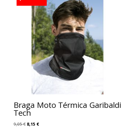
Braga Moto Térmica Garibaldi
Tech
El
El
9,05
€
8,15
€
precio
precio