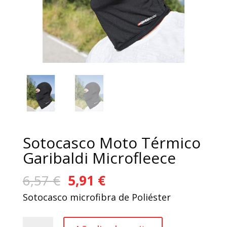
Sotocasco Moto Térmico
Garibaldi Microfleece
El
El
6,57
€
5,91
€
precio
precio
Sotocasco microfibra de Poliéster
original
actual
era:
es:
Sotocasco