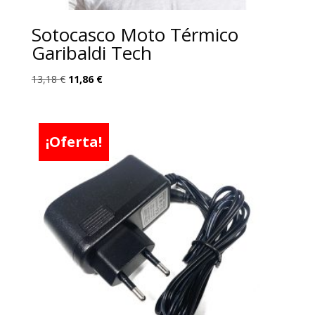
Sotocasco Moto Térmico
Garibaldi Tech
El
El
13,18
€
11,86
€
precio
precio
original
actual
era:
es:
¡Oferta!
13,18 €.
11,86 €.