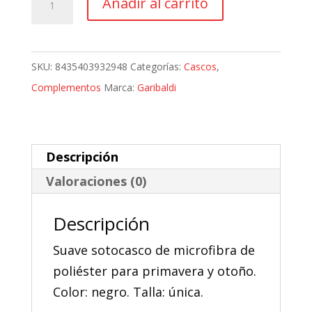
Añadir al carrito
6,57 €.
5,91 €.
Moto
Térmico
Garibaldi
SKU:
8435403932948
Categorías:
Cascos
,
Microfleece
Complementos
Marca:
Garibaldi
cantidad
Descripción
Valoraciones (0)
Descripción
Suave sotocasco de microfibra de
poliéster para primavera y otoño.
Color: negro. Talla: única.