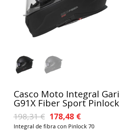
Casco Moto Integral Gari
G91X Fiber Sport Pinlock
El
El
198,31
€
178,48
€
precio
precio
Integral de fibra con Pinlock 70
original
actual