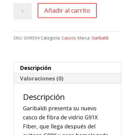
era:
es:
Casco
Añadir al carrito
198,31 €.
178,48 €.
Moto
Integral
Gari
SKU:
GH9034
Categoría:
Cascos
Marca:
Garibaldi
G91X
Fiber
Sport
Descripción
Pinlock
Valoraciones (0)
cantidad
Descripción
Garibaldi presenta su nuevo
casco de fibra de vidrio G91X
Fiber, que llega después del