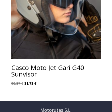
Casco Moto Jet Gari G40
Sunvisor
El
El
90,87
€
81,78
€
precio
precio
original
actual
era:
es:
90,87 €.
81,78 €.
Motorutas S.L.