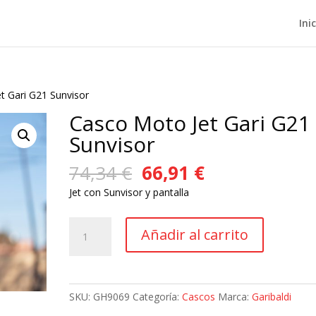
Ini
t Gari G21 Sunvisor
Casco Moto Jet Gari G21
Sunvisor
El
El
74,34
€
66,91
€
precio
precio
Jet con Sunvisor y pantalla
original
actual
era:
es:
Casco
74,34 €.
66,91 €.
Añadir al carrito
Moto
Jet
Gari
G21
SKU:
GH9069
Categoría:
Cascos
Marca:
Garibaldi
Sunvisor