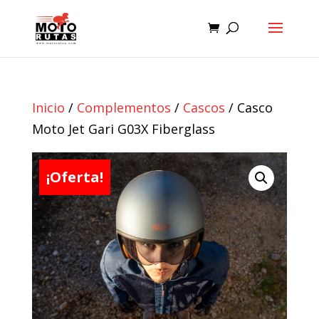
Inicio
/
Complementos
/
Cascos
/ Casco
Moto Jet Gari G03X Fiberglass
¡Oferta!