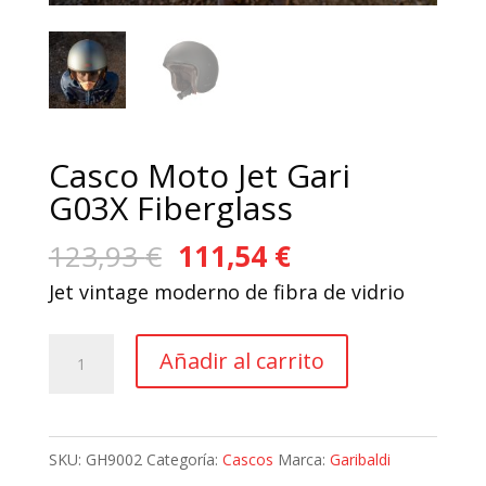
Casco Moto Jet Gari
G03X Fiberglass
El
El
123,93
€
111,54
€
precio
precio
Jet vintage moderno de fibra de vidrio
original
actual
era:
es:
Casco
Añadir al carrito
123,93 €.
111,54 €.
Moto
Jet
Gari
SKU:
GH9002
Categoría:
Cascos
Marca:
Garibaldi
G03X