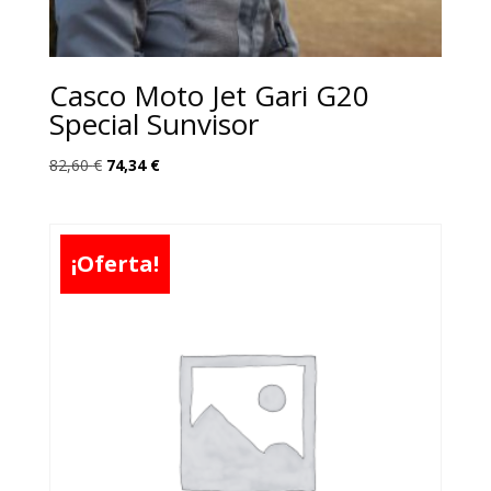
Casco Moto Jet Gari G20
Special Sunvisor
El
El
82,60
€
74,34
€
precio
precio
original
actual
era:
es:
¡Oferta!
82,60 €.
74,34 €.