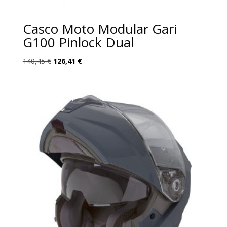
Casco Moto Modular Gari
G100 Pinlock Dual
El
El
140,45
€
126,41
€
precio
precio
original
actual
era:
es:
140,45 €.
126,41 €.