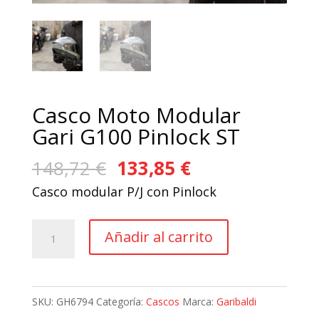
Casco Moto Modular
Gari G100 Pinlock ST
El
El
148,72
€
133,85
€
precio
precio
Casco modular P/J con Pinlock
original
actual
era:
es:
Casco
Añadir al carrito
148,72 €.
133,85 €.
Moto
Modular
Gari
SKU:
GH6794
Categoría:
Cascos
Marca:
Garibaldi
G100