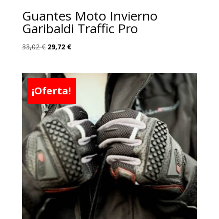
Guantes Moto Invierno
Garibaldi Traffic Pro
El
El
33,02
€
29,72
€
precio
precio
original
actual
era:
es:
¡Oferta!
33,02 €.
29,72 €.