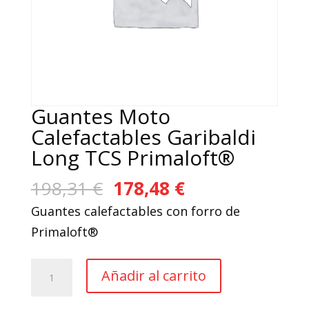
Guantes Moto
Calefactables Garibaldi
Long TCS Primaloft®
El
El
198,31
€
178,48
€
precio
precio
Guantes calefactables con forro de
original
actual
Primaloft®
era:
es:
198,31 €.
178,48 €.
Guantes
Añadir al carrito
Moto