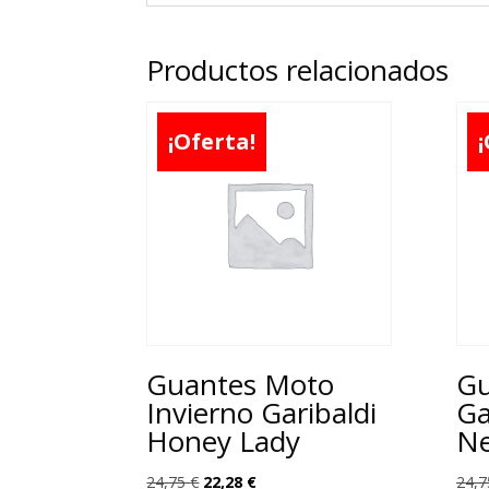
Productos relacionados
¡Oferta!
¡
Guantes Moto
Gu
Invierno Garibaldi
Ga
Honey Lady
Ne
El
El
24,75
€
22,28
€
24,