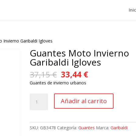
Ini
 Invierno Garibaldi Igloves
Guantes Moto Invierno
Garibaldi Igloves
El
El
37,15
€
33,44
€
precio
precio
Guantes de invierno urbanos
original
actual
era:
es:
Guantes
37,15 €.
33,44 €.
Añadir al carrito
Moto
Invierno
Garibaldi
Igloves
SKU:
GB3478
Categoría:
Guantes
Marca:
Garibaldi
cantidad