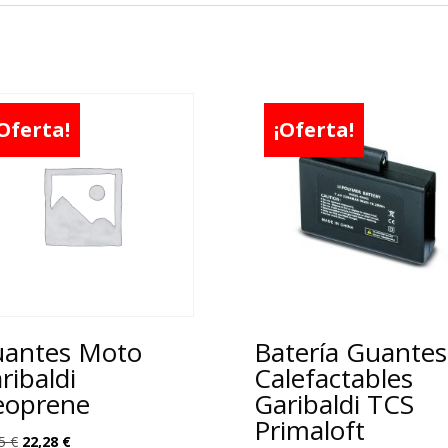
Oferta!
¡Oferta!
antes Moto
Batería Guantes
ribaldi
Calefactables
oprene
Garibaldi TCS
Primaloft
El
El
75
€
22,28
€