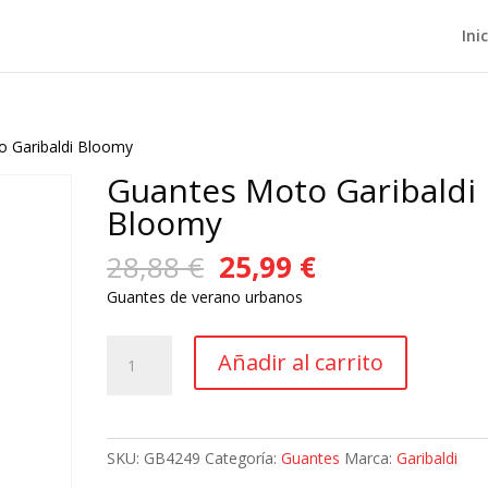
Ini
o Garibaldi Bloomy
Guantes Moto Garibaldi
Bloomy
El
El
28,88
€
25,99
€
precio
precio
Guantes de verano urbanos
original
actual
era:
es:
Guantes
28,88 €.
25,99 €.
Añadir al carrito
Moto
Garibaldi
Bloomy
cantidad
SKU:
GB4249
Categoría:
Guantes
Marca:
Garibaldi