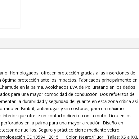
rano. Homologados, ofrecen protección gracias a las inserciones de
a óptima protección ante los impactos. Fabricados principalmente en
a Chamude en la palma. Acolchados EVA de Poliuretano en los dedos
rvados para una mayor comodidad de conducción. Dos refuerzos de
mentan la durabilidad y seguridad del guante en esta zona crítica así
rado en Bmbfit, antiarrugas y sin costuras, para un máximo
o interior que ofrece un contacto directo con la moto. Licra en los
perforados en la palma para una mayor aireación. Diseño en
otector de nudillos. Seguro y práctico cierre mediante velcro.
Homologación CE 13594 : 2015. Color: Negro/Flúor Tallas: XS a XXL