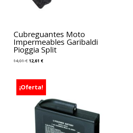
Cubreguantes Moto
Impermeables Garibaldi
Pioggia Split
El
El
14,01
€
12,61
€
precio
precio
original
actual
era:
es:
¡Oferta!
14,01 €.
12,61 €.