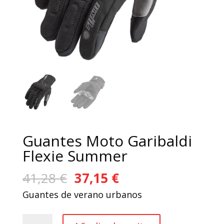
Guantes Moto Garibaldi
Flexie Summer
El
El
41,28
€
37,15
€
precio
precio
Guantes de verano urbanos
original
actual
era:
es:
Guantes