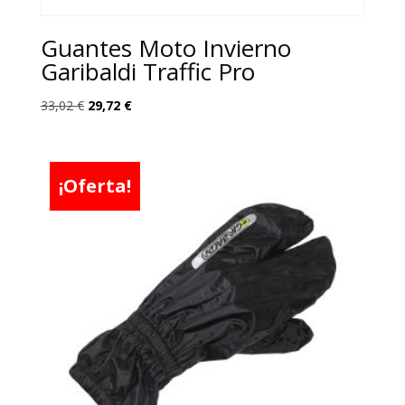
Guantes Moto Invierno
Garibaldi Traffic Pro
El
El
33,02
€
29,72
€
precio
precio
original
actual
era:
es:
¡Oferta!
33,02 €.
29,72 €.