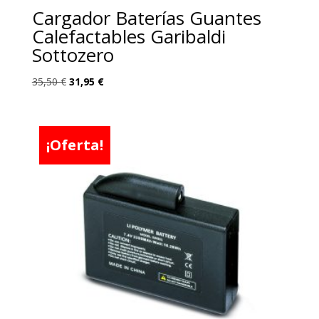
Cargador Baterías Guantes
Calefactables Garibaldi
Sottozero
El
El
35,50
€
31,95
€
precio
precio
original
actual
era:
es:
¡Oferta!
35,50 €.
31,95 €.