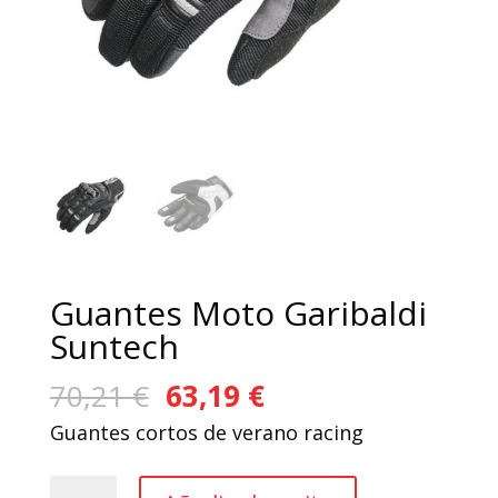
Guantes Moto Garibaldi
Suntech
El
El
70,21
€
63,19
€
precio
precio
Guantes cortos de verano racing
original
actual
era:
es:
Guantes