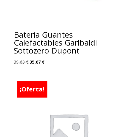
Batería Guantes
Calefactables Garibaldi
Sottozero Dupont
El
El
39,63
€
35,67
€
precio
precio
original
actual
era:
es:
¡Oferta!
39,63 €.
35,67 €.