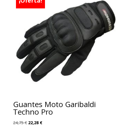
¡Oferta!
Guantes Moto Garibaldi
Techno Pro
El
El
24,75
€
22,28
€
precio
precio