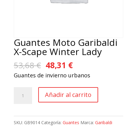
Guantes Moto Garibaldi
X-Scape Winter Lady
El
El
53,68
€
48,31
€
precio
precio
Guantes de invierno urbanos
original
actual
era:
es:
Guantes
Añadir al carrito
53,68 €.
48,31 €.
Moto
Garibaldi
X-
SKU:
GB9014
Categoría:
Guantes
Marca:
Garibaldi
Scape