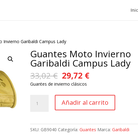
Ini
 Invierno Garibaldi Campus Lady
Guantes Moto Invierno
Garibaldi Campus Lady
El
El
33,02
€
29,72
€
precio
precio
Guantes de invierno clásicos
original
actual
era:
es:
Guantes
33,02 €.
29,72 €.
Añadir al carrito
Moto
Invierno
Garibaldi
Campus
SKU:
GB9040
Categoría:
Guantes
Marca:
Garibaldi
Lady