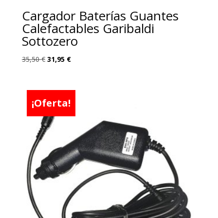
Cargador Baterías Guantes
Calefactables Garibaldi
Sottozero
El
El
35,50
€
31,95
€
precio
precio
original
actual
era:
es:
¡Oferta!
35,50 €.
31,95 €.