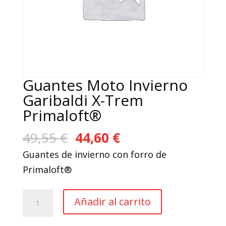
Guantes Moto Invierno
Garibaldi X-Trem
Primaloft®
El
El
49,55
€
44,60
€
precio
precio
Guantes de invierno con forro de
original
actual
Primaloft®
era:
es:
49,55 €.
44,60 €.
Guantes
Añadir al carrito
Moto