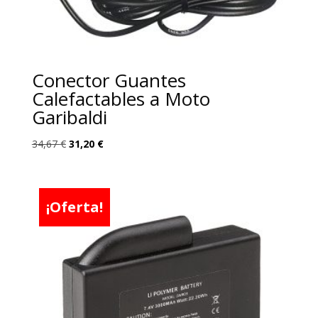
Conector Guantes
Calefactables a Moto
Garibaldi
El
El
34,67
€
31,20
€
precio
precio
original
actual
era:
es:
¡Oferta!
34,67 €.
31,20 €.