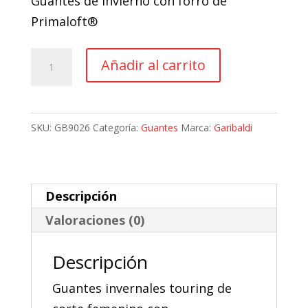
Guantes de invierno con forro de
original
actual
Primaloft®
era:
es:
66,07 €.
59,46 €.
Guantes
Añadir al carrito
Moto
Invierno
Garibaldi
SKU:
GB9026
Categoría:
Guantes
Marca:
Garibaldi
Malaysia
Primaloft®
Lady
Descripción
cantidad
Valoraciones (0)
Descripción
Guantes invernales touring de