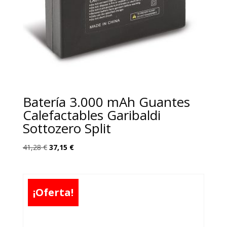
Batería 3.000 mAh Guantes
Calefactables Garibaldi
Sottozero Split
El
El
41,28
€
37,15
€
precio
precio
original
actual
era:
es:
¡Oferta!
41,28 €.
37,15 €.