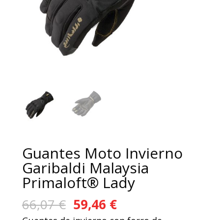
Guantes Moto Invierno
Garibaldi Malaysia
Primaloft® Lady
El
El
66,07
€
59,46
€
precio
precio