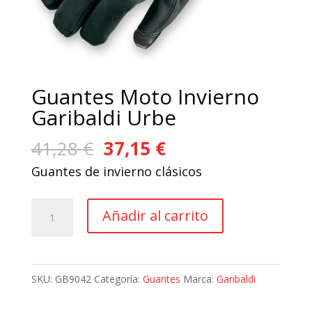
Guantes Moto Invierno
Garibaldi Urbe
El
El
41,28
€
37,15
€
precio
precio
Guantes de invierno clásicos
original
actual
era:
es:
Guantes
Añadir al carrito
41,28 €.
37,15 €.
Moto
Invierno
Garibaldi
SKU:
GB9042
Categoría:
Guantes
Marca:
Garibaldi
Urbe