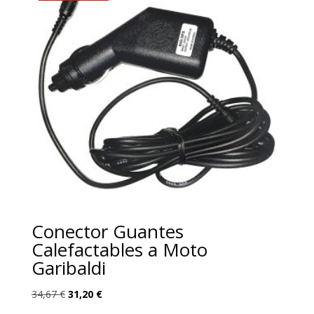
Conector Guantes
Calefactables a Moto
Garibaldi
El
El
34,67
€
31,20
€
precio
precio