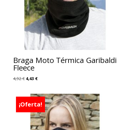
Braga Moto Térmica Garibaldi
Fleece
El
El
4,92
€
4,43
€
precio
precio
original
actual
era:
es:
¡Oferta!
4,92 €.
4,43 €.