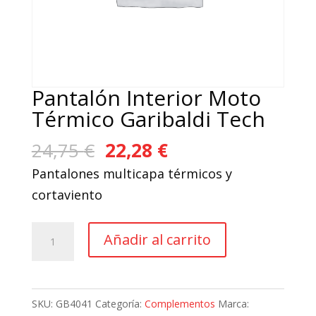
Pantalón Interior Moto
Térmico Garibaldi Tech
El
El
24,75
€
22,28
€
precio
precio
Pantalones multicapa térmicos y
original
actual
cortaviento
era:
es:
24,75 €.
22,28 €.
Pantalón
Añadir al carrito
Interior
Moto
Térmico
SKU:
GB4041
Categoría:
Complementos
Marca: