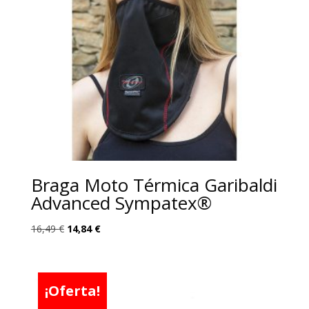
Braga Moto Térmica Garibaldi
Advanced Sympatex®
El
El
16,49
€
14,84
€
precio
precio
original
actual
era:
es:
¡Oferta!
16,49 €.
14,84 €.