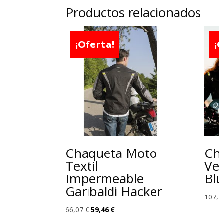
Productos relacionados
¡Oferta!
¡
Chaqueta Moto
Ch
Textil
Ve
Impermeable
Bl
Garibaldi Hacker
107
El
El
66,07
€
59,46
€