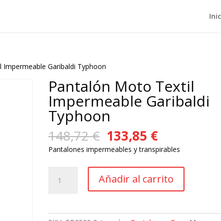
Ini
l Impermeable Garibaldi Typhoon
Pantalón Moto Textil
Impermeable Garibaldi
Typhoon
El
El
148,72
€
133,85
€
precio
precio
Pantalones impermeables y transpirables
original
actual
era:
es:
Pantalón
148,72 €.
133,85 €.
Añadir al carrito
Moto
Textil
Impermeable
Garibaldi