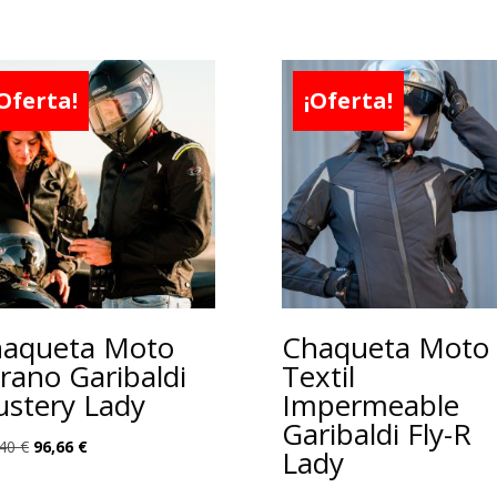
Oferta!
¡Oferta!
aqueta Moto
Chaqueta Moto
rano Garibaldi
Textil
ustery Lady
Impermeable
Garibaldi Fly-R
El
El
,40
€
96,66
€
Lady
precio
precio
original
actual