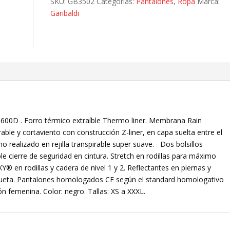
SKU:
GB3502
Categorías:
Pantalones
,
Ropa
Marca:
Typhoon
Garibaldi
cantidad
 600D . Forro térmico extraíble Thermo liner. Membrana Rain
able y cortaviento con construcción Z-liner, en capa suelta entre el
erno realizado en rejilla transpirable super suave. Dos bolsillos
le cierre de seguridad en cintura. Stretch en rodillas para máximo
 en rodillas y cadera de nivel 1 y 2. Reflectantes en piernas y
aqueta. Pantalones homologados CE según el standard homologativo
n femenina. Color: negro. Tallas: XS a XXXL.