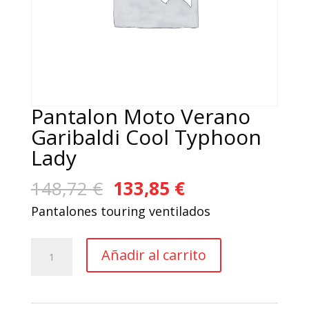
Pantalon Moto Verano
Garibaldi Cool Typhoon
Lady
El
El
148,72
€
133,85
€
precio
precio
Pantalones touring ventilados
original
actual
era:
es:
Pantalon
Añadir al carrito
148,72 €.
133,85 €.
Moto
Verano