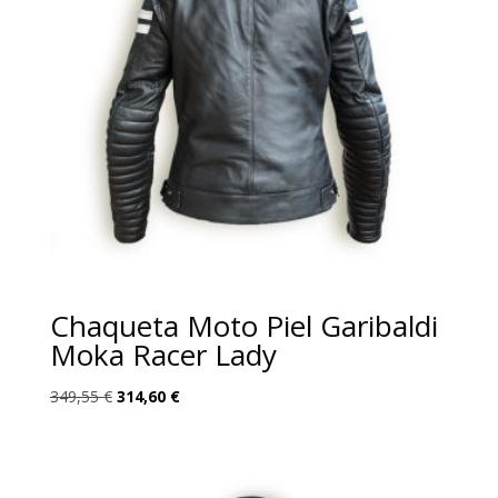
Chaqueta Moto Piel Garibaldi
Moka Racer Lady
El
El
349,55
€
314,60
€
precio
precio
original
actual
era:
es:
349,55 €.
314,60 €.