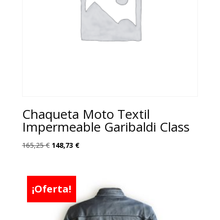
Chaqueta Moto Textil
Impermeable Garibaldi Class
El
El
165,25
€
148,73
€
precio
precio
original
actual
era:
es:
¡Oferta!
165,25 €.
148,73 €.