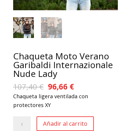
Chaqueta Moto Verano
Garibaldi Internazionale
Nude Lady
El
El
107,40
€
96,66
€
precio
precio
Chaqueta ligera ventilada con
original
actual
protectores XY
era:
es:
107,40 €.
96,66 €.
Chaqueta
Añadir al carrito
Moto