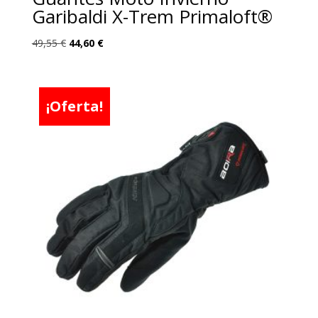
Garibaldi X-Trem Primaloft®
El
El
49,55
€
44,60
€
precio
precio
original
actual
era:
es:
¡Oferta!
49,55 €.
44,60 €.