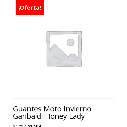
¡Oferta!
Guantes Moto Invierno
Garibaldi Honey Lady
El
El
24,75
€
22,28
€